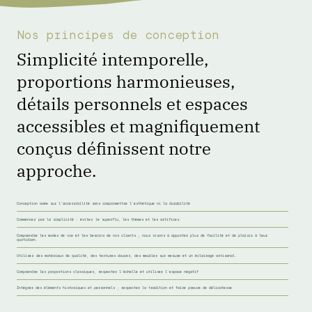
Nos principes de conception
Simplicité intemporelle,
proportions harmonieuses,
détails personnels et espaces
accessibles et magnifiquement
conçus définissent notre
approche.
Conception axée sur l'accessibilité sans compromettre l'esthétique ni la durabilité
Commencez par la simplicité : évitez le superflu, les thèmes et les artifices.
Comprendre les modes de vie et les besoins de nos clients ; nous visons à apporter plus de facilité et de plaisir à leur
quotidien.
Utilisez des matériaux de qualité, des textures douces, des meubles sur mesure et un éclairage artisanal.
Comprendre les proportions classiques, respecter l'échelle et utiliser l'espace négatif
Intégrer des éléments historiques et personnels ; respecter la tradition et faire preuve de délicatesse