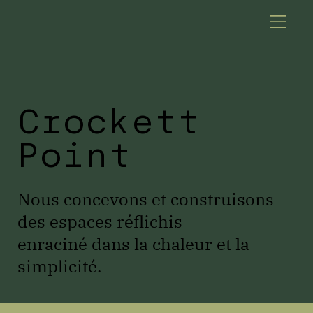
Crockett
Point
Nous concevons et construisons
des espaces réflichis
enraciné dans la chaleur et la
simplicité.