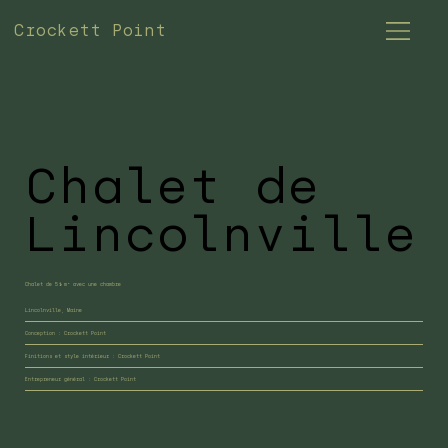
Crockett Point
Chalet de
Lincolnville
Chalet de 56 m² avec une chambre
Lincolnville, Maine
Conception : Crockett Point
Finitions et style intérieur : Crockett Point
Entrepreneur général : Crockett Point